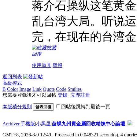
蒋介石操纵这笔黄金
乱台湾大局。听说运
完，在现在的台湾金
收藏
回復
使用道具
舉報
返回列表
高級模式
B
Color
Image
Link
Quote
Code
Smilies
您需要登錄後才可以回帖
登錄
|
立即註冊
本版積分規則
回帖後跳轉到最後一頁
發表回復
Archiver
|
手機版
|
小黑屋
|
茵蝶九州貴金屬回收精煉中心論壇
GMT+8, 2026-8-9 12:49
, Processed in 0.048321 second(s), 4 queries