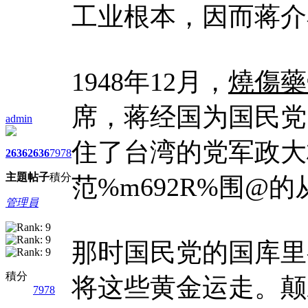
工业根本，因而蒋介
1948年12月，
燒傷藥
席，蒋经国为国民党
admin
住了台湾的党军政大权
2636
2636
7978
主題
帖子
積分
范%m692R%围@
管理員
那时国民党的国库里
積分
将这些黄金运走。颠
7978