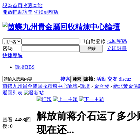
設為首頁
收藏本站
開啟輔助訪問
切換到窄版
找回密碼
自動登錄
密碼
立即註冊
登錄
快捷導航
論壇
BBS
搜索
熱搜:
活動
交友
discuz
搜索
茵蝶九州貴金屬回收精煉中心論壇
»
論壇
›
金合發
›
新北黃金借
返回列表
解放前蒋介石运了多少财
查看:
4488
|
回
復:
0
现在还...